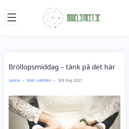
Skip
to
content
Bröllopsmiddag – tänk på det här
sanna
–
Mat i världen
–
3rd maj 2021