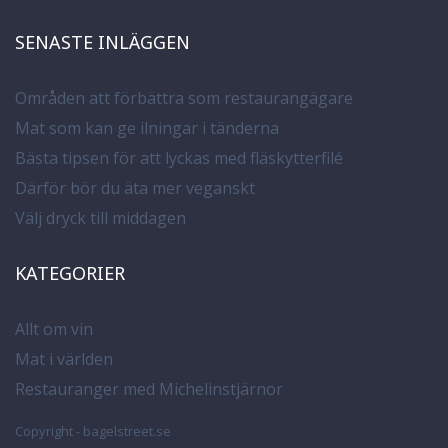
SENASTE INLÄGGEN
Områden att förbättra som restaurangägare
Mat som kan ge ilningar i tänderna
Bästa tipsen för att lyckas med fläskytterfilé
Därför bör du äta mer veganskt
Välj dryck till middagen
KATEGORIER
Allt om vin
Mat i världen
Restauranger med Michelinstjärnor