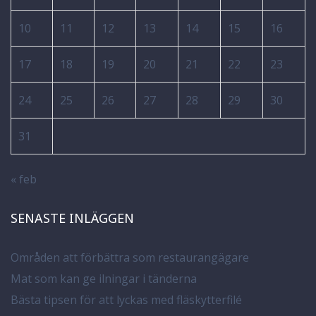
10
11
12
13
14
15
16
17
18
19
20
21
22
23
24
25
26
27
28
29
30
31
« feb
SENASTE INLÄGGEN
Områden att förbättra som restaurangägare
Mat som kan ge ilningar i tänderna
Bästa tipsen för att lyckas med fläskytterfilé