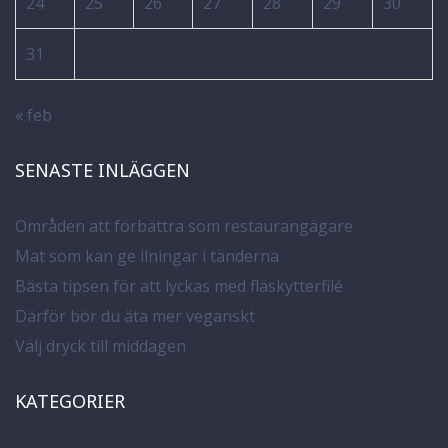
24
25
26
27
28
29
30
31
« feb
SENASTE INLÄGGEN
Områden att förbättra som restaurangägare
Mat som kan ge ilningar i tänderna
Bästa tipsen för att lyckas med fläskytterfilé
Därför bör du äta mer veganskt
Välj dryck till middagen
KATEGORIER