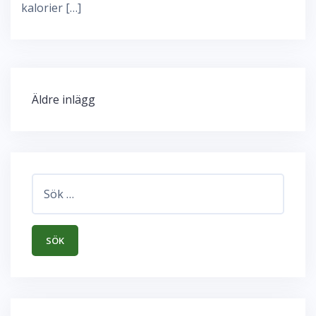
kalorier […]
Inläggsnavigering
Äldre inlägg
Sök
efter: