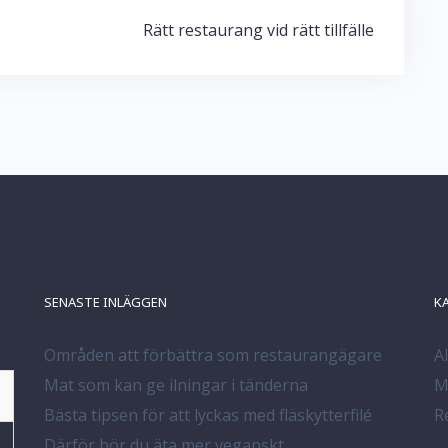
Rätt restaurang vid rätt tillfälle
SENASTE INLÄGGEN
K
Områden att förbättra som restaurangägare
A
Mat som kan ge ilningar i tänderna
M
Bästa tipsen för att lyckas med fläskytterfilé
R
Därför bör du äta mer veganskt