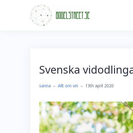
Skip
to
content
Svenska vidodling
sanna
–
Allt om vin
–
13th april 2020