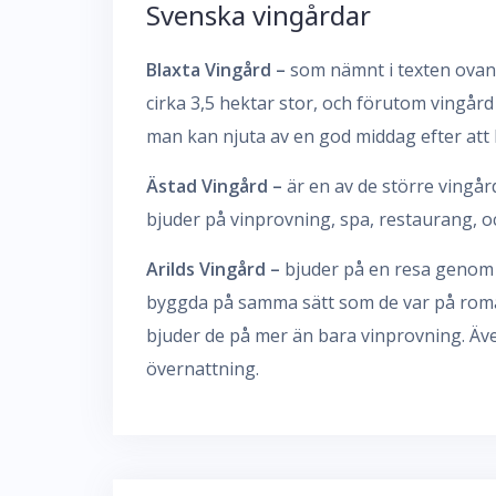
Svenska vingårdar
Blaxta Vingård –
som nämnt i texten ovan ä
cirka 3,5 hektar stor, och förutom vingård 
man kan njuta av en god middag efter att 
Ästad Vingård –
är en av de större vingård
bjuder på vinprovning, spa, restaurang, o
Arilds Vingård –
bjuder på en resa genom t
byggda på samma sätt som de var på romar
bjuder de på mer än bara vinprovning. Även
övernattning.