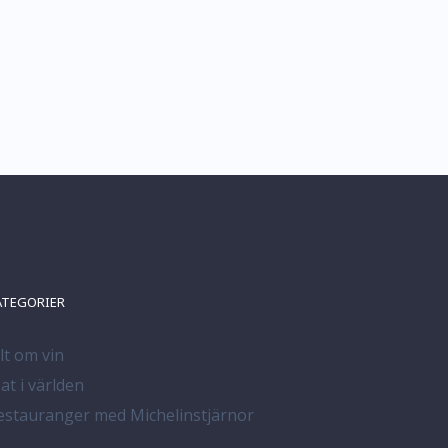
ATEGORIER
llt om vin
at i världen
estauranger med Michelinstjärnor