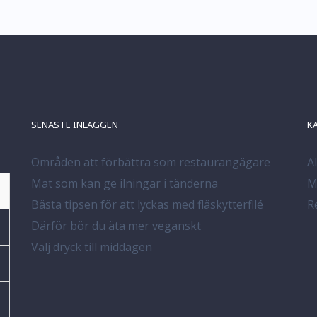
SENASTE INLÄGGEN
K
Områden att förbättra som restaurangägare
A
Mat som kan ge ilningar i tänderna
M
Bästa tipsen för att lyckas med fläskytterfilé
R
Därför bör du äta mer veganskt
Välj dryck till middagen