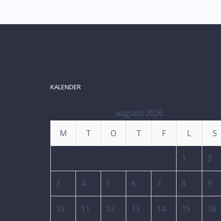
KALENDER
augusti 2026
M
T
O
T
F
L
S
1
2
3
4
5
6
7
8
9
10
11
12
13
14
15
16