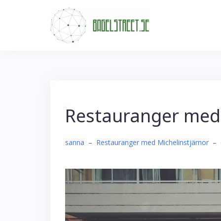
Skip
to
content
Restauranger med 
sanna
–
Restauranger med Michelinstjärnor
–