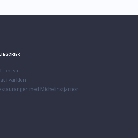
ATEGORIER
llt om vin
at i världen
estauranger med Michelinstjärnor